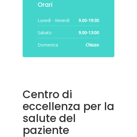
Orari
Lunedì - Venerdì
9.00-19:30
Sabato
9.00-13:00
Domenica
Chiuso
Centro di
eccellenza per la
salute del
paziente